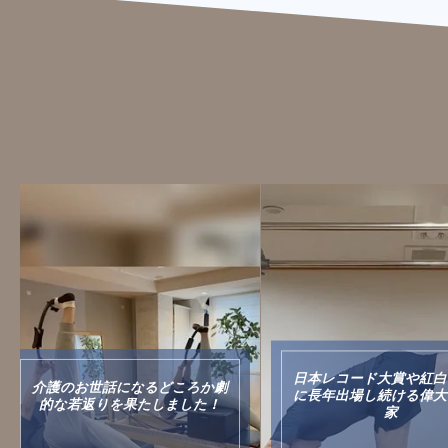
日本レコード大賞や紅白
介護のお世話になるどころか劇
に長年出場し続ける偉大
的な若返りを果たしました！
家