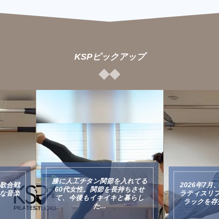
KSPピックアップ
膝に人工チタン関節を入れてる
歌合戦
2026年7
60代女性。関節を長持ちさせ
な音楽
ラティスリ
て、今後もイキイキと暮らし
ラックを存分
た...