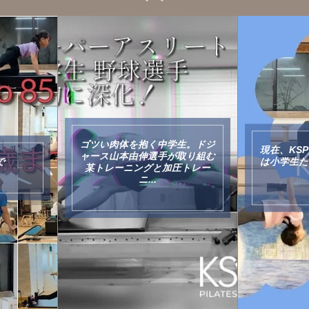
中学生。ドジ
現在、KSP超高難度レッスンに
9歳
手が取り組む
は小学生たちが多く通っていま
い！
と加圧トレー
す
アスリ