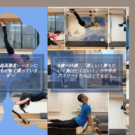
おばあちゃまからオジ様、野
〜14歳、「楽しい！勝ちた
球・サッカー・ゴルフ・バレエ
負けたくない！」小中学生
などのアスリートなど20名超
ートたちはとてもピュ...
の...