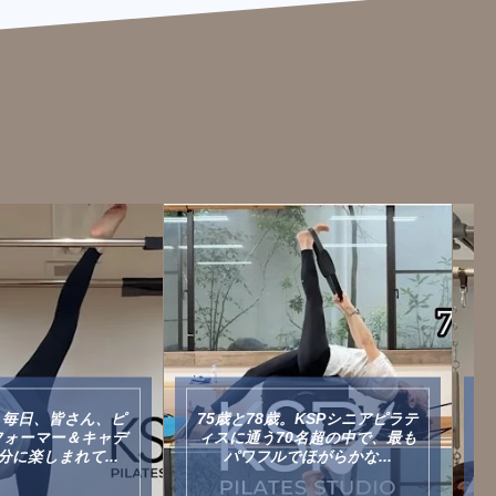
月、毎日、皆さん、ピ
75歳と78歳。KSPシニアピラテ
フォーマー＆キャデ
ィスに通う70名超の中で、最も
に楽しまれて...
パワフルでほがらかな...