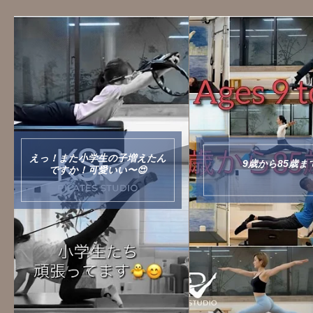
ゴツい肉体を抱く
ん
ャース山本由伸選
9歳から85歳まで
某トレーニング
ニ...