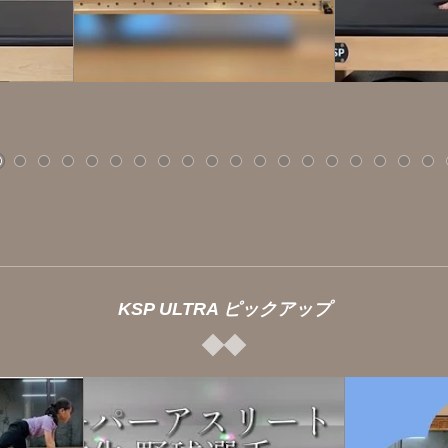
KSP ULTRA ピックアップ