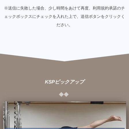
害をお持ちの方は）主治医の承諾の下、予約時に申告すること
※送信に失敗した場合、少し時間をあけて再度、利用規約承諾のチ
に承諾します。
ェックボックスにチェックを入れた上で、送信ボタンをクリックく
ださい。
3.上記2.に該当される方で、緊急の際に知っておいてほしい応
急処置がある場合は、イベント参加前に必ず予約する際に申告
します。
4.上記2.に該当される方は事前に主治医に相談し、自身の責任
によって、レッスン参加に何ら問題がないこと、また、体調管
理を行うことを認めます。
KSPピックアップ
5.レッスンは、治療、診断を目的とした医療行為とは異なり、
心身ともに健康を得る効果が「期待できるもの」であることを
理解し、アレルギー体質の治療目的や疾患・負傷・疾病などの
治療目的に参加しないことを承諾します。また、事前に主治医