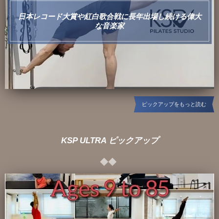
に相談するようコベヨガ側が求めていることを認めます。
日本レコード大賞や紅白歌合戦に長年出場し続ける偉大
な音楽家
6.万一、レッスン中に体調などに異常が生じた場合は、直ちに
参加を中断し、先生に報告することを承諾します。
7.万一、レッスン中に負傷・疾病などが発生し、罹病した場
合、後遺症が発生した場合、死亡した、流産した場合について
ピックアップをもっと読む
も、自ら責任を負うことを承諾し、コベヨガ側はその原因の如
何に関わらず関係者に対する一切の責任を問わないことを承諾
します。
KSP ULTRA ピックアップ