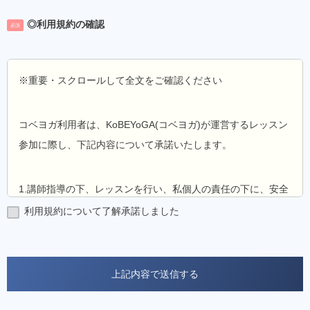
◎利用規約の確認
必須
※重要・スクロールして全文をご確認ください
コベヨガ利用者は、KoBEYoGA(コベヨガ)が運営するレッスン
参加に際し、下記内容について承諾いたします。
1.講師指導の下、レッスンを行い、私個人の責任の下に、安全
に注意を払い、自らの身体的限界を超えない範囲でレッスンに
利用規約について了解承諾しました
参加することを承諾します。
2.（既にアレルギー体質の方、負傷中の方、疾病中の方、妊娠
中の方、先天的あるいは後天的な理由で、身体機能の一部に障