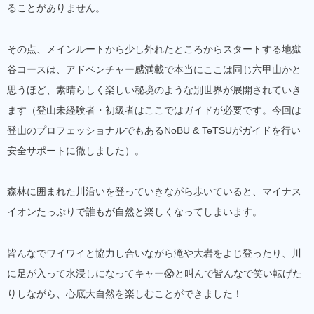
ることがありません。
その点、メインルートから少し外れたところからスタートする地獄
谷コースは、アドベンチャー感満載で本当にここは同じ六甲山かと
思うほど、素晴らしく楽しい秘境のような別世界が展開されていき
ます（登山未経験者・初級者はここではガイドが必要です。今回は
登山のプロフェッショナルでもあるNoBU & TeTSUがガイドを行い
安全サポートに徹しました）。
森林に囲まれた川沿いを登っていきながら歩いていると、マイナス
イオンたっぷりで誰もが自然と楽しくなってしまいます。
皆んなでワイワイと協力し合いながら滝や大岩をよじ登ったり、川
に足が入って水浸しになってキャー😱と叫んで皆んなで笑い転げた
りしながら、心底大自然を楽しむことができました！