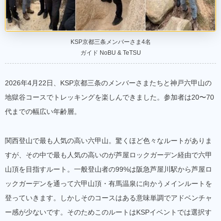
KSP京都三条メンバーさま4名
ガイド NoBU & TeTSU
2026年4月22日、KSP京都三条のメンバーさまたちと神戸六甲山の
地獄谷コースでトレッキングを楽しんできました。参加者は20〜70
代までの幅広い年齢層。
関西登山で最も人気の高い六甲山。驚くほど色々なルートがありま
すが、その中で最も人気の高いのが芦屋ロックガーデン経由で六甲
山頂を目指すルート。一般登山者の99%は阪急芦屋川駅から芦屋ロ
ックガーデンを通って六甲山頂・有馬温泉に向かうメインルートを
登っていきます。しかしそのコースはある意味単調でアドベンチャ
ー感が少ないです。そのためこのルートはKSPイベントでは選択す