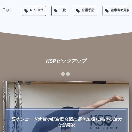
40〜50代
一般
介護予防
健康寿命延伸
KSPピックアップ
日本レコード大賞や紅白歌合戦に長年出場し続ける偉大
な音楽家