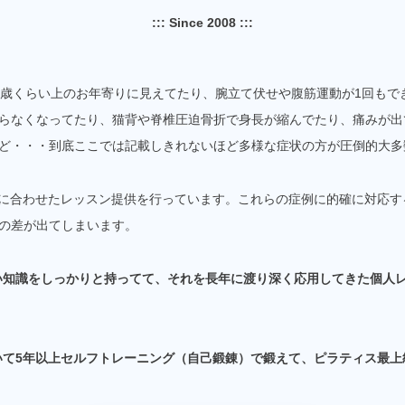
::: Since 2008 :::
0歳くらい上のお年寄りに見えてたり、腕立て伏せや腹筋運動が1回もで
らなくなってたり、猫背や脊椎圧迫骨折で身長が縮んでたり、痛みが出
ど・・・到底ここでは記載しきれないほど多様な症状の方が圧倒的大多
切に合わせたレッスン提供を行っています。これらの症例に的確に対応
の差が出てしまいます。
い知識をしっかりと持ってて、それを長年に渡り深く応用してきた個人
いて5年以上セルフトレーニング（自己鍛錬）で鍛えて、ピラティス最上