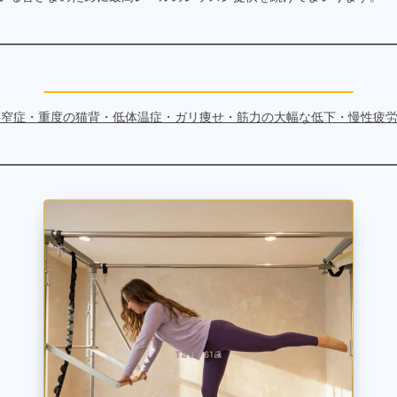
柱管狭窄症・重度の猫背・低体温症・ガリ痩せ・筋力の大幅な低下・慢性疲労