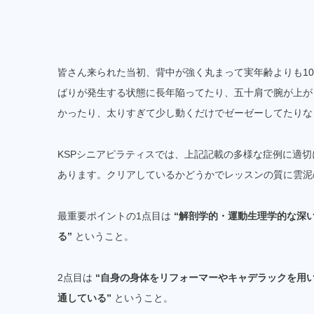
皆さん来られた当初、背中が強く丸まって実年齢よりも1
ばりが発生する状態に長年陥ってたり、五十肩で腕が上が
かったり、太りすぎて少し動くだけでゼーゼーしてたりな
KSPシニアピラティスでは、上記記載の多様な症例に適
あります。クリアしているかどうかでレッスンの質に雲泥
最重要ポイントの1点目は
“解剖学的・運動生理学的な深
る”
ということ。
2点目は
“自身の身体をリフォーマーやキャデラックを用
通している”
ということ。