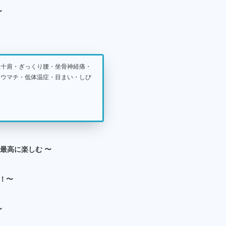
〜
五十肩・ぎっくり腰・坐骨神経痛・
リウマチ・低体温症・目まい・しび
最高に楽しむ 〜
破！〜
〜