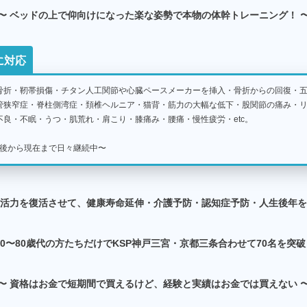
〜 ベッドの上で仰向けになった楽な姿勢で本物の体幹トレーニング！ 
に対応
骨折・靭帯損傷・チタン人工関節や心臓ペースメーカーを挿入・骨折からの回復・
管狭窄症・脊柱側湾症・頚椎ヘルニア・猫背・筋力の大幅な低下・股関節の痛み・
良・不眠・うつ・肌荒れ・肩こり・膝痛み・腰痛・慢性疲労・etc。
公開後から現在まで日々継続中〜
と活力を復活させて、健康寿命延伸・介護予防・認知症予防・人生後年を
60〜80歳代の方たちだけでKSP神戸三宮・京都三条合わせて70名を突
〜 資格はお金で短期間で買えるけど、経験と実績はお金では買えない 