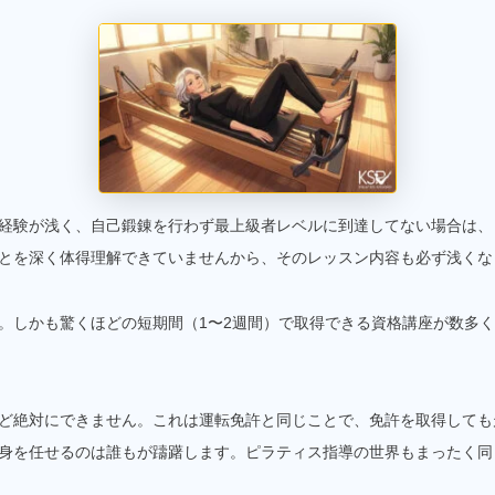
経験が浅く、自己鍛錬を行わず最上級者レベルに到達してない場合は、
とを深く体得理解できていませんから、そのレッスン内容も必ず浅くな
。しかも驚くほどの短期間（1〜2週間）で取得できる資格講座が数多
ど絶対にできません。これは運転免許と同じことで、免許を取得しても
身を任せるのは誰もが躊躇します。ピラティス指導の世界もまったく同